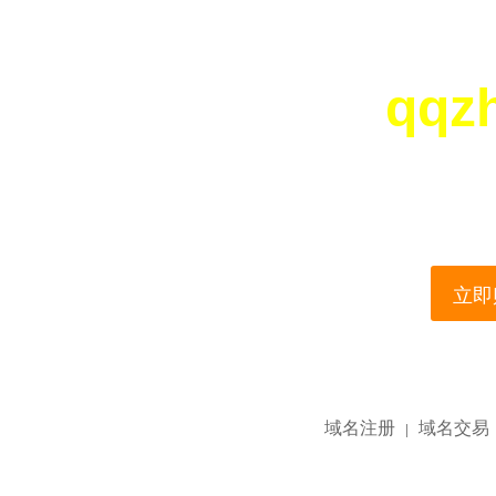
qqz
您所访问的域名正在
This domain name is current
立即购
域名注册
域名交易
|